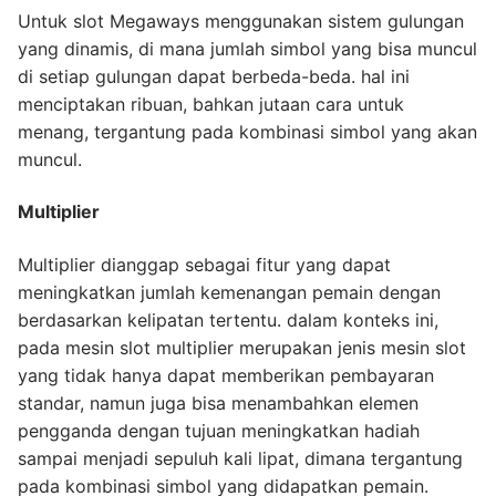
Untuk slot Megaways menggunakan sistem gulungan
yang dinamis, di mana jumlah simbol yang bisa muncul
di setiap gulungan dapat berbeda-beda. hal ini
menciptakan ribuan, bahkan jutaan cara untuk
menang, tergantung pada kombinasi simbol yang akan
muncul.
Multiplier
Multiplier dianggap sebagai fitur yang dapat
meningkatkan jumlah kemenangan pemain dengan
berdasarkan kelipatan tertentu. dalam konteks ini,
pada mesin slot multiplier merupakan jenis mesin slot
yang tidak hanya dapat memberikan pembayaran
standar, namun juga bisa menambahkan elemen
pengganda dengan tujuan meningkatkan hadiah
sampai menjadi sepuluh kali lipat, dimana tergantung
pada kombinasi simbol yang didapatkan pemain.