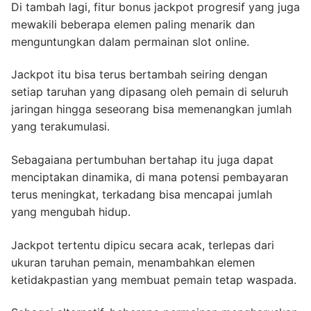
Di tambah lagi, fitur bonus jackpot progresif yang juga
mewakili beberapa elemen paling menarik dan
menguntungkan dalam permainan slot online.
Jackpot itu bisa terus bertambah seiring dengan
setiap taruhan yang dipasang oleh pemain di seluruh
jaringan hingga seseorang bisa memenangkan jumlah
yang terakumulasi.
Sebagaiana pertumbuhan bertahap itu juga dapat
menciptakan dinamika, di mana potensi pembayaran
terus meningkat, terkadang bisa mencapai jumlah
yang mengubah hidup.
Jackpot tertentu dipicu secara acak, terlepas dari
ukuran taruhan pemain, menambahkan elemen
ketidakpastian yang membuat pemain tetap waspada.