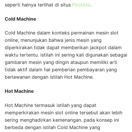
seperti halnya terlihat di situs
Pirototo
.
Cold Machine
Cold Machine dalam konteks permainan mesin slot
online, menunjukan bahwa jenis mesin yang
diperkirakan tidak dapat memberikan jackpot dalam
waktu tertentu. istilah ini sering kali digunakan sebagai
gambaran mesin yang dingin ataupun memiliki arti
tidak aktif dalam hal pemberian pembayaran yang
berlawanan dengan istilah Hot Machine.
Hot Machine
Hot Machine termasuk istilah yang dapat
memperkirakan mesin slot online tersebut akan lebih
sering menghadirkan kemenangan. pada konsep ini
berbeda dengan istilah Cold Machine yang