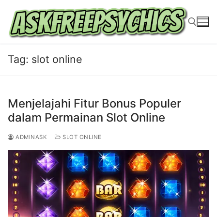
Lompat
ke
konten
Tag:
slot online
Cari:
Menjelajahi Fitur Bonus Populer
dalam Permainan Slot Online
ADMINASK
SLOT ONLINE