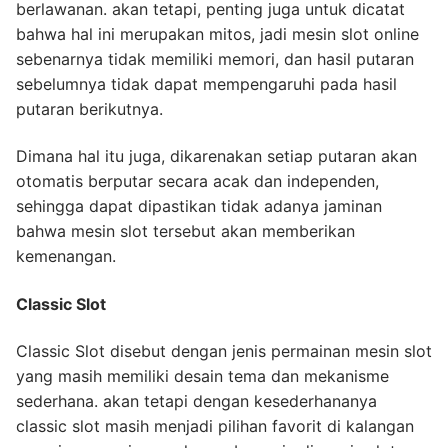
berlawanan. akan tetapi, penting juga untuk dicatat
bahwa hal ini merupakan mitos, jadi mesin slot online
sebenarnya tidak memiliki memori, dan hasil putaran
sebelumnya tidak dapat mempengaruhi pada hasil
putaran berikutnya.
Dimana hal itu juga, dikarenakan setiap putaran akan
otomatis berputar secara acak dan independen,
sehingga dapat dipastikan tidak adanya jaminan
bahwa mesin slot tersebut akan memberikan
kemenangan.
Classic Slot
Classic Slot disebut dengan jenis permainan mesin slot
yang masih memiliki desain tema dan mekanisme
sederhana. akan tetapi dengan kesederhananya
classic slot masih menjadi pilihan favorit di kalangan