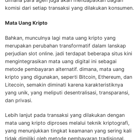
dimana para agen juga akan mendapatkan bagian
komisi dari setiap transaksi yang dilakukan konsumen.
Mata Uang Kripto
Bahkan, munculnya lagi mata uang kripto yang
merupakan perubahan transformatif dalam lanskap
perjudian slot online. jadi terdapat beberapa situs kini
mengintegrasikan mata uang digital ini sebagai
metode pembayaran alternatif. dimana, mata uang
kripto yang digunakan, seperti Bitcoin, Ethereum, dan
Litecoin, semakin diminati karena karakteristiknya
yang unik, yang meliputi desentralisasi, transparansi,
dan privasi.
Lebih lanjut pada transaksi yang dilakukan dengan
mata uang kripto diproses melalui teknik kriptografi,
yang menunjukkan tingkat keamanan yang sering kali
tidak dimiliki oleh metode pembayaran tradisional.