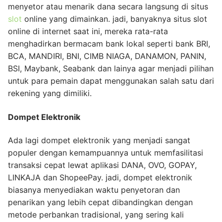
menyetor atau menarik dana secara langsung di situs
slot
online yang dimainkan. jadi, banyaknya situs slot
online di internet saat ini, mereka rata-rata
menghadirkan bermacam bank lokal seperti bank BRI,
BCA, MANDIRI, BNI, CIMB NIAGA, DANAMON, PANIN,
BSI, Maybank, Seabank dan lainya agar menjadi pilihan
untuk para pemain dapat menggunakan salah satu dari
rekening yang dimiliki.
Dompet Elektronik
Ada lagi dompet elektronik yang menjadi sangat
populer dengan kemampuannya untuk memfasilitasi
transaksi cepat lewat aplikasi DANA, OVO, GOPAY,
LINKAJA dan ShopeePay. jadi, dompet elektronik
biasanya menyediakan waktu penyetoran dan
penarikan yang lebih cepat dibandingkan dengan
metode perbankan tradisional, yang sering kali