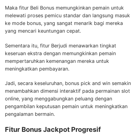
Maka fitur Beli Bonus memungkinkan pemain untuk
melewati proses pemicu standar dan langsung masuk
ke mode bonus, yang sangat menarik bagi mereka
yang mencari keuntungan cepat.
Sementara itu, fitur Berjudi menawarkan tingkat
keseruan ekstra dengan memungkinkan pemain
mempertaruhkan kemenangan mereka untuk
meningkatkan pembayaran.
Jadi, secara keseluruhan, bonus pick and win semakin
menambahkan dimensi interaktif pada permainan slot
online, yang menggabungkan peluang dengan
pengambilan keputusan pemain untuk meningkatkan
pengalaman bermain.
Fitur Bonus Jackpot Progresif