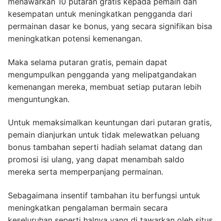
menawarkan 10 putaran gratis kepada pemain dan
kesempatan untuk meningkatkan pengganda dari
permainan dasar ke bonus, yang secara signifikan bisa
meningkatkan potensi kemenangan.
Maka selama putaran gratis, pemain dapat
mengumpulkan pengganda yang melipatgandakan
kemenangan mereka, membuat setiap putaran lebih
menguntungkan.
Untuk memaksimalkan keuntungan dari putaran gratis,
pemain dianjurkan untuk tidak melewatkan peluang
bonus tambahan seperti hadiah selamat datang dan
promosi isi ulang, yang dapat menambah saldo
mereka serta memperpanjang permainan.
Sebagaimana insentif tambahan itu berfungsi untuk
meningkatkan pengalaman bermain secara
keseluruhan seperti halnya yang di tawarkan oleh situs