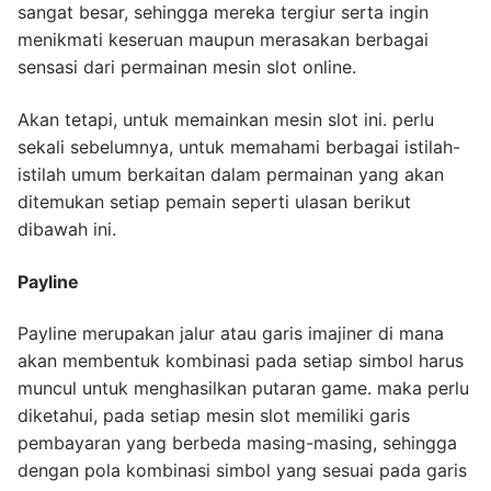
sangat besar, sehingga mereka tergiur serta ingin
menikmati keseruan maupun merasakan berbagai
sensasi dari permainan mesin slot online.
Akan tetapi, untuk memainkan mesin slot ini. perlu
sekali sebelumnya, untuk memahami berbagai istilah-
istilah umum berkaitan dalam permainan yang akan
ditemukan setiap pemain seperti ulasan berikut
dibawah ini.
Payline
Payline merupakan jalur atau garis imajiner di mana
akan membentuk kombinasi pada setiap simbol harus
muncul untuk menghasilkan putaran game. maka perlu
diketahui, pada setiap mesin slot memiliki garis
pembayaran yang berbeda masing-masing, sehingga
dengan pola kombinasi simbol yang sesuai pada garis