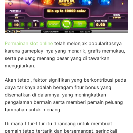
Permainan slot online
telah melonjak popularitasnya
karena gameplay-nya yang menarik, grafis memukau,
serta peluang menang besar yang di tawarkan
menggiurkan.
Akan tetapi, faktor signifikan yang berkontribusi pada
daya tariknya adalah beragam fitur bonus yang
disematkan di dalamnya, yang meningkatkan
pengalaman bermain serta memberi pemain peluang
tambahan untuk menang.
Di mana fitur-fitur itu dirancang untuk membuat
pemain tetap tertarik dan bersemangat, seringkali