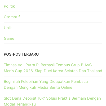
Politik
Otomotif
Unik
Game
POS-POS TERBARU
Timnas Voli Putra RI Berhasil Tembus Grup B AVC
Men’s Cup 2026, Siap Duel Korea Selatan Dan Thailand
Beginilah Kelebihan Yang Didapatkan Pembaca
Dengan Mengikuti Media Berita Online
Slot Dana Deposit 10K: Solusi Praktis Bermain Dengan
Modal Terjangkau