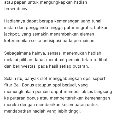
atau papan untuk mengungkapkan hadiah
tersembunyi.
Hadiahnya dapat berupa kemenangan uang tunai
instan dan pengganda hingga putaran gratis, bahkan
jackpot, yang semakin menambahkan elemen
keterampilan serta antisipasi pada permainan.
Sebagaimana halnya, sensasi menemukan hadiah
melalui pilihan dapat membuat pemain tetap terlibat
dan berinvestasi pada hasil setiap putaran.
Selain itu, banyak slot menggabungkan opsi seperti
fitur Beli Bonus ataupun opsi berjudi, yang
memungkinkan pemain dapat membeli akses langsung
ke putaran bonus atau mempertaruhkan kemenangan
mereka dengan memberikan kesempatan untuk
mendapatkan hadiah yang lebih tinggi.