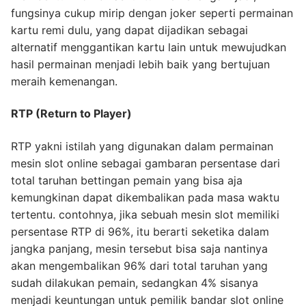
fungsinya cukup mirip dengan joker seperti permainan
kartu remi dulu, yang dapat dijadikan sebagai
alternatif menggantikan kartu lain untuk mewujudkan
hasil permainan menjadi lebih baik yang bertujuan
meraih kemenangan.
RTP (Return to Player)
RTP yakni istilah yang digunakan dalam permainan
mesin slot online sebagai gambaran persentase dari
total taruhan bettingan pemain yang bisa aja
kemungkinan dapat dikembalikan pada masa waktu
tertentu. contohnya, jika sebuah mesin slot memiliki
persentase RTP di 96%, itu berarti seketika dalam
jangka panjang, mesin tersebut bisa saja nantinya
akan mengembalikan 96% dari total taruhan yang
sudah dilakukan pemain, sedangkan 4% sisanya
menjadi keuntungan untuk pemilik bandar slot online