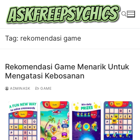
Lompat
ke
konten
Tag:
rekomendasi game
Cari:
Rekomendasi Game Menarik Untuk
Mengatasi Kebosanan
ADMINASK
GAME