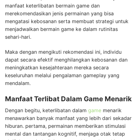
manfaat keterlibatan bermain game dan
merekomendasikan jenis permainan yang bisa
mengatasi kebosanan serta membuat strategi untuk
menjadwalkan bermain game ke dalam rutinitas
sehari-hari.
Maka dengan mengikuti rekomendasi ini, individu
dapat secara efektif menghilangkan kebosanan dan
meningkatkan kesejahteraan mereka secara
keseluruhan melalui pengalaman gameplay yang
mendalam.
Manfaat Terlibat Dalam Game Menarik
Dengan begitu, keterlibatan dalam
game
menarik
menawarkan banyak manfaat yang lebih dari sekadar
hiburan. pertama, permainan memberikan stimulasi
mental dan tantangan kognitif, menjaga otak tetap