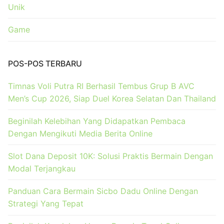
Unik
Game
POS-POS TERBARU
Timnas Voli Putra RI Berhasil Tembus Grup B AVC
Men’s Cup 2026, Siap Duel Korea Selatan Dan Thailand
Beginilah Kelebihan Yang Didapatkan Pembaca
Dengan Mengikuti Media Berita Online
Slot Dana Deposit 10K: Solusi Praktis Bermain Dengan
Modal Terjangkau
Panduan Cara Bermain Sicbo Dadu Online Dengan
Strategi Yang Tepat