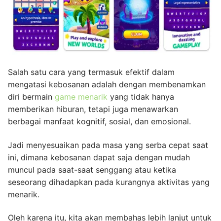
Salah satu cara yang termasuk efektif dalam
mengatasi kebosanan adalah dengan membenamkan
diri bermain
game menarik
yang tidak hanya
memberikan hiburan, tetapi juga menawarkan
berbagai manfaat kognitif, sosial, dan emosional.
Jadi menyesuaikan pada masa yang serba cepat saat
ini, dimana kebosanan dapat saja dengan mudah
muncul pada saat-saat senggang atau ketika
seseorang dihadapkan pada kurangnya aktivitas yang
menarik.
Oleh karena itu, kita akan membahas lebih lanjut untuk