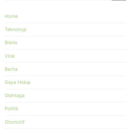
Home
Teknologi
Bisnis
Viral
Berita
Gaya Hidup
Olahraga
Politik
Otomotif