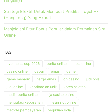
Fungsinya
Strategi Efektif Untuk Membuat Prediksi Togel Hk
(Hongkong) Yang Akurat
Menjelajahi Fitur Bonus Populer dalam Permainan Slot
Online
TAG
avc men's cup 2026
berita online
bola online
casino online
dapur
emas
game
game menarik
harga emas
idn casino
judi bola
judi online
kepribadian unik
korea selatan
media berita online
meja casino online
mengatasi kebosanan
mesin slot online
metode pembayaran
perjudian bola