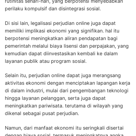
rutinitas sehari-hari, yang berpotensi menyebabkan
perilaku kompulsif dan disintegrasi sosial.
Di sisi lain, legalisasi perjudian online juga dapat
memiliki implikasi ekonomi yang signifikan. hal itu
berpotensi meningkatkan aliran pendapatan bagi
pemerintah melalui biaya lisensi dan perpajakan, yang
kemudian dapat diinvestasikan kembali ke dalam
layanan publik atau program sosial.
Selain itu, perjudian online dapat juga merangsang
aktivitas ekonomi dengan menciptakan lapangan kerja
di dalam industri, mulai dari pengembangan teknologi
hingga layanan pelanggan, serta juga dapat
meningkatkan pariwisata. terutama di wilayah yang
dikenal sebagai pusat perjudian.
Namun, dari manfaat ekonomi itu seringkali disertai
dengan biaya sosial, termasuk meningkatnya angka