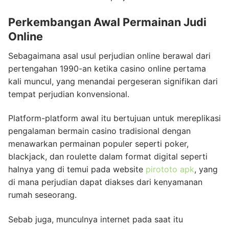
Perkembangan Awal Permainan Judi
Online
Sebagaimana asal usul perjudian online berawal dari
pertengahan 1990-an ketika casino online pertama
kali muncul, yang menandai pergeseran signifikan dari
tempat perjudian konvensional.
Platform-platform awal itu bertujuan untuk mereplikasi
pengalaman bermain casino tradisional dengan
menawarkan permainan populer seperti poker,
blackjack, dan roulette dalam format digital seperti
halnya yang di temui pada website
pirototo apk
, yang
di mana perjudian dapat diakses dari kenyamanan
rumah seseorang.
Sebab juga, munculnya internet pada saat itu