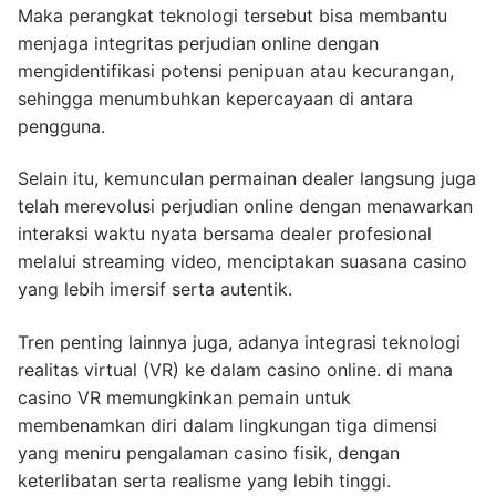
Maka perangkat teknologi tersebut bisa membantu
menjaga integritas perjudian online dengan
mengidentifikasi potensi penipuan atau kecurangan,
sehingga menumbuhkan kepercayaan di antara
pengguna.
Selain itu, kemunculan permainan dealer langsung juga
telah merevolusi perjudian online dengan menawarkan
interaksi waktu nyata bersama dealer profesional
melalui streaming video, menciptakan suasana casino
yang lebih imersif serta autentik.
Tren penting lainnya juga, adanya integrasi teknologi
realitas virtual (VR) ke dalam casino online. di mana
casino VR memungkinkan pemain untuk
membenamkan diri dalam lingkungan tiga dimensi
yang meniru pengalaman casino fisik, dengan
keterlibatan serta realisme yang lebih tinggi.