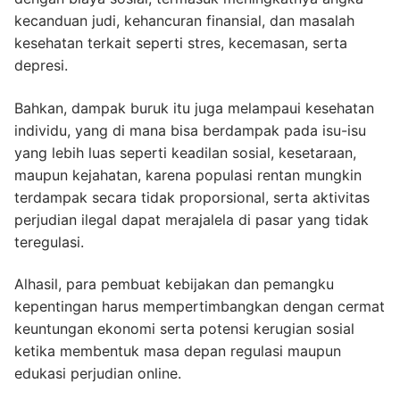
kecanduan judi, kehancuran finansial, dan masalah
kesehatan terkait seperti stres, kecemasan, serta
depresi.
Bahkan, dampak buruk itu juga melampaui kesehatan
individu, yang di mana bisa berdampak pada isu-isu
yang lebih luas seperti keadilan sosial, kesetaraan,
maupun kejahatan, karena populasi rentan mungkin
terdampak secara tidak proporsional, serta aktivitas
perjudian ilegal dapat merajalela di pasar yang tidak
teregulasi.
Alhasil, para pembuat kebijakan dan pemangku
kepentingan harus mempertimbangkan dengan cermat
keuntungan ekonomi serta potensi kerugian sosial
ketika membentuk masa depan regulasi maupun
edukasi perjudian online.