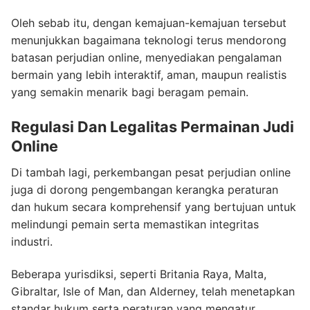
Oleh sebab itu, dengan kemajuan-kemajuan tersebut
menunjukkan bagaimana teknologi terus mendorong
batasan perjudian online, menyediakan pengalaman
bermain yang lebih interaktif, aman, maupun realistis
yang semakin menarik bagi beragam pemain.
Regulasi Dan Legalitas Permainan Judi
Online
Di tambah lagi, perkembangan pesat perjudian online
juga di dorong pengembangan kerangka peraturan
dan hukum secara komprehensif yang bertujuan untuk
melindungi pemain serta memastikan integritas
industri.
Beberapa yurisdiksi, seperti Britania Raya, Malta,
Gibraltar, Isle of Man, dan Alderney, telah menetapkan
standar hukum serta peraturan yang mengatur