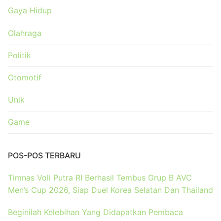
Gaya Hidup
Olahraga
Politik
Otomotif
Unik
Game
POS-POS TERBARU
Timnas Voli Putra RI Berhasil Tembus Grup B AVC
Men’s Cup 2026, Siap Duel Korea Selatan Dan Thailand
Beginilah Kelebihan Yang Didapatkan Pembaca