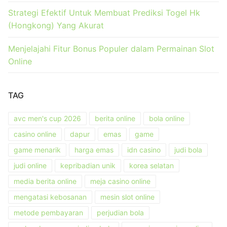
Strategi Efektif Untuk Membuat Prediksi Togel Hk
(Hongkong) Yang Akurat
Menjelajahi Fitur Bonus Populer dalam Permainan Slot
Online
TAG
avc men's cup 2026
berita online
bola online
casino online
dapur
emas
game
game menarik
harga emas
idn casino
judi bola
judi online
kepribadian unik
korea selatan
media berita online
meja casino online
mengatasi kebosanan
mesin slot online
metode pembayaran
perjudian bola