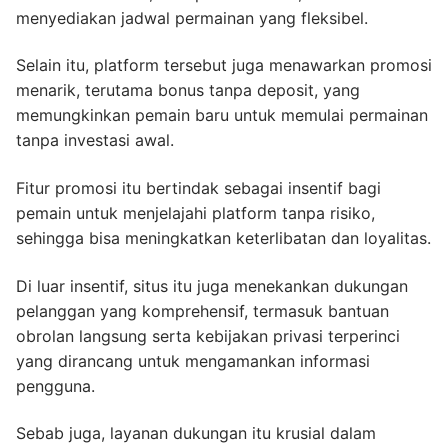
menyediakan jadwal permainan yang fleksibel.
Selain itu, platform tersebut juga menawarkan promosi
menarik, terutama bonus tanpa deposit, yang
memungkinkan pemain baru untuk memulai permainan
tanpa investasi awal.
Fitur promosi itu bertindak sebagai insentif bagi
pemain untuk menjelajahi platform tanpa risiko,
sehingga bisa meningkatkan keterlibatan dan loyalitas.
Di luar insentif, situs itu juga menekankan dukungan
pelanggan yang komprehensif, termasuk bantuan
obrolan langsung serta kebijakan privasi terperinci
yang dirancang untuk mengamankan informasi
pengguna.
Sebab juga, layanan dukungan itu krusial dalam