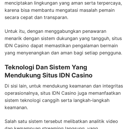
menciptakan lingkungan yang aman serta terpercaya,
karena bisa membantu mengatasi masalah pemain
secara cepat dan transparan.
Untuk itu, dengan menggabungkan penawaran
menarik dengan sistem dukungan yang tangguh, situs
IDN Casino dapat memastikan pengalaman bermain
yang menyenangkan dan aman bagi setiap pengguna.
Teknologi Dan Sistem Yang
Mendukung Situs IDN Casino
Di sisi lain, untuk mendukung keamanan dan integritas
operasionalnya, situs IDN Casino juga memanfaatkan
sistem teknologi canggih serta langkah-langkah
keamanan.
Salah satu sistem tersebut melibatkan analitik video
dan kemampuan streaming langsung, yang